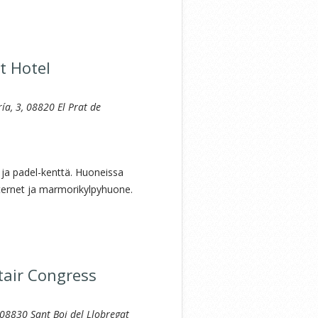
t Hotel
ía, 3, 08820 El Prat de
 ja padel-kenttä. Huoneissa
 internet ja marmorikylpyhuone.
tair Congress
 08830 Sant Boi del Llobregat