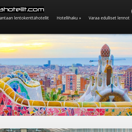
Vantaan lentokenttähotellit
Hotellihaku
»
Varaa edulliset lennot