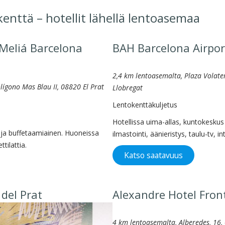
enttä – hotellit lähellä lentoasemaa
 Meliá Barcelona
BAH Barcelona Airpor
2,4 km lentoasemalta, Plaza Volater
olígono Mas Blau II, 08820 El Prat
Llobregat
Lentokenttäkuljetus
Hotellissa uima-allas, kuntokeskus
u ja buffetaamiainen. Huoneissa
ilmastointi, äänieristys, taulu-tv,
ttilattia.
Katso saatavuus
 del Prat
Alexandre Hotel Fron
4 km lentoasemalta, Alberedes, 16,