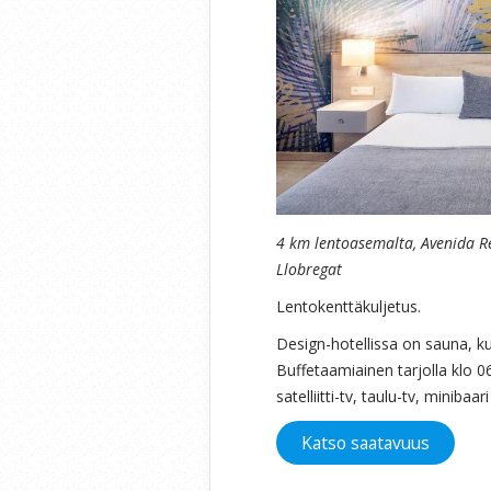
4 km lentoasemalta, Avenida R
Llobregat
Lentokenttäkuljetus.
Design-hotellissa on sauna, ku
Buffetaamiainen tarjolla klo 0
satelliitti-tv, taulu-tv, minibaa
Katso saatavuus