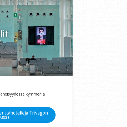
it
ja läheisyydessä kymmeniä
enttähotelleja Trivagon
aussa