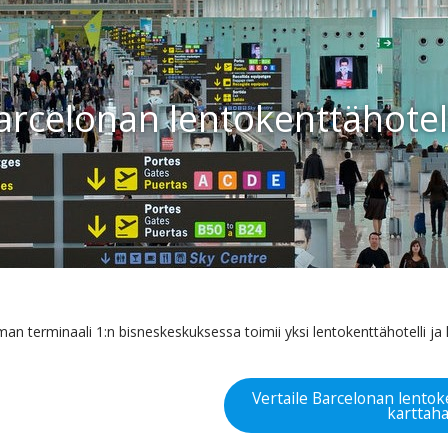
arcelonan lentokenttähotell
man terminaali 1:n bisneskeskuksessa toimii yksi lentokenttähotelli 
Vertaile Barcelonan lentok
karttah