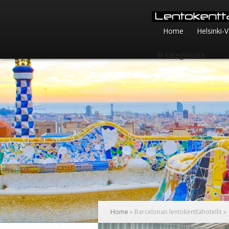
Home
Helsinki-
Ei kategorioita
Home
»
Barcelonan lentokenttähotellit
»