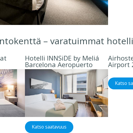
ntokenttä – varatuimmat hotelli
rat
Hotelli INNSiDE by Meliá
Airhost
Barcelona Aeropuerto
Airport
Katso s
Katso saatavuus