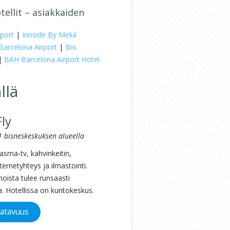
ellit – asiakkaiden
rport
|
Innside By Meliá
 Barcelona Airport
|
Ibis
|
BAH Barcelona Airport Hotel
llä
ly
1 bisneskeskuksen alueella
asma-tv, kahvinkeitin,
nternetyhteys ja ilmastointi.
noista tulee runsaasti
. Hotellissa on kuntokeskus.
aatavuus