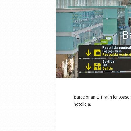
B
Barcelonan El Pratin lentoase
hotelleja.