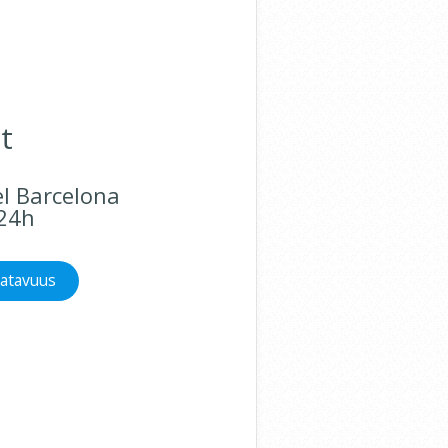
t
el Barcelona
 24h
aatavuus