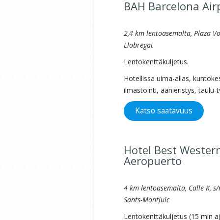
BAH Barcelona Air
2,4 km lentoasemalta, Plaza Vol
Llobregat
Lentokenttäkuljetus.
Hotellissa uima-allas, kuntoke
ilmastointi, äänieristys, taulu
Katso saatavuus
Hotel Best Wester
Aeropuerto
4 km lentoasemalta, Calle K, s
Sants-Montjuïc
Lentokenttäkuljetus (15 min a