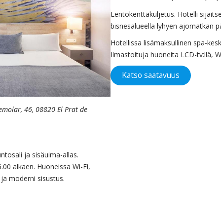
Lentokenttäkuljetus. Hotelli sijait
bisnesalueella lyhyen ajomatkan p
Hotellissa lisämaksullinen spa-kesk
Ilmastoituja huoneita LCD-tv:llä, Wi
Katso saatavuus
emolar, 46, 08820 El Prat de
ntosali ja sisäuima-allas.
6.00 alkaen. Huoneissa Wi-Fi,
ri ja moderni sisustus.