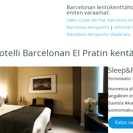
Barcelonan lentokenttähot
eniten varaamat:
Salles Ciutat del Prat Barcelona Ai
Barcelona Aeropuerto
|
Airhostel
Barcelona Aeropuerto Viladecans
telli Barcelonan El Pratin kentä
Sleep&F
Terminaalin 
Huoneissa pl
langallinen i
Suurista ikku
luonnonvaloa
Katso s