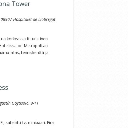
lona Tower
 08907 Hospitalet de Llobregat
triä korkeassa futuristinen
otellissa on Metropolitan
uima-allas, tenniskenttä ja
ess
gustín Goytisolo, 9-11
 satelliitti-tv, minibaari. Fira-