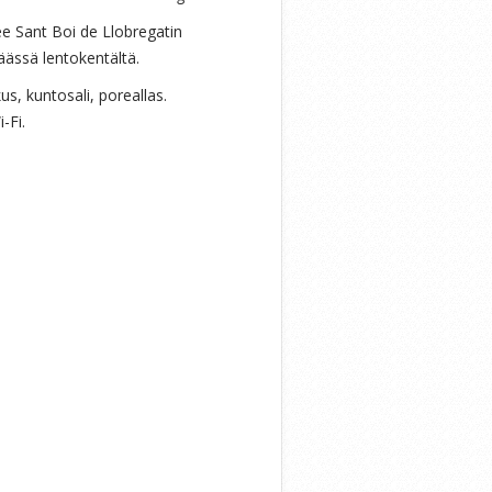
see Sant Boi de Llobregatin
äässä lentokentältä.
us, kuntosali, poreallas.
-Fi.