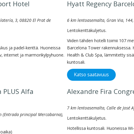
port Hotel
Hyatt Regency Barce
atería, 3, 08820 El Prat de
6 km lentoasemalta, Gran Via, 144,
Lentokenttäkuljetus.
Viiden tähden hotelli toimii 107 me
skus ja padel-kenttä. Huoneissa
Barcelona Tower rakennuksessa. H
-tv, internet ja marmorikylpyhuone.
Health & Club Spa, lämmitetty sisä
kuntosali.
Katso saatavuus
n PLUS Alfa
Alexandre Fira Congr
7 km lentoasemalta, Calle de José A
/n (Entrada principal Mercabarna),
Lentokenttäkuljetus.
Hotellissa kuntosali. Huoneissa Wi-Fi,
joaika)