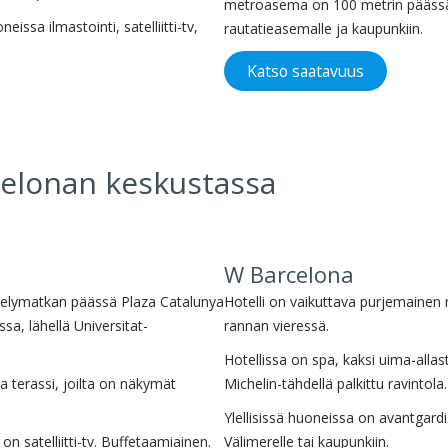
metroasema on 100 metrin päässä 
eissa ilmastointi, satelliitti-tv,
rautatieasemalle ja kaupunkiin.
Katso saatavuus
celonan keskustassa
W Barcelona
kävelymatkan päässä Plaza Catalunya
Hotelli on vaikuttava purjemainen
sa, lähellä Universitat-
rannan vieressä.
Hotellissa on spa, kaksi uima-allasta
a terassi, joilta on näkymät
Michelin-tähdellä palkittu ravintola.
Ylellisissä huoneissa on avantgardi
on satelliitti-tv. Buffetaamiainen.
Välimerelle tai kaupunkiin.