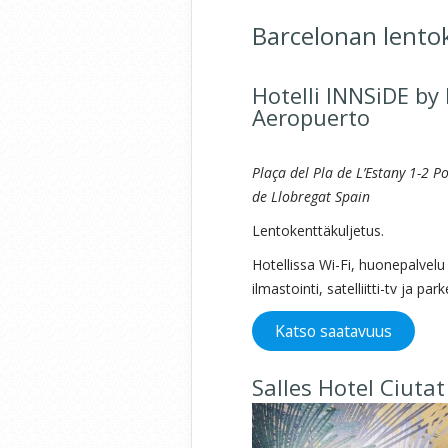
Barcelonan lentok
Hotelli INNSiDE by
Aeropuerto
Plaça del Pla de L’Estany 1-2 P
de Llobregat Spain
Lentokenttäkuljetus.
Hotellissa Wi-Fi, huonepalvel
ilmastointi, satelliitti-tv ja parke
Katso saatavuus
Salles Hotel Ciutat