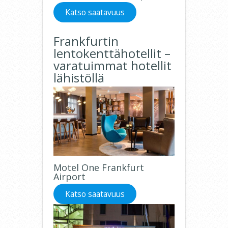
Katso saatavuus
Frankfurtin
lentokenttähotellit –
varatuimmat hotellit
lähistöllä
Motel One Frankfurt
Airport
Katso saatavuus