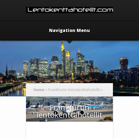
Navigation Menu
Home
»
Frankfurtin lentokenttähotellit
»
Frankfurtin
lentokenttähotellit