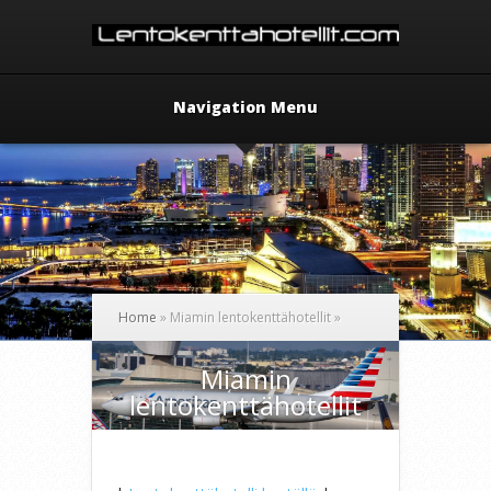
Navigation Menu
Home
»
Miamin lentokenttähotellit
»
Miamin
lentokenttähotellit