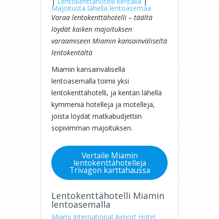
|
Lentokenttähotelli kentällä
|
Majoitusta lähellä lentoasemaa
Varaa lentokenttähotelli – täältä
löydät kaiken majoituksen
varaamiseen Miamin kansainväliseltä
lentokentältä
Miamin kansainvälisellä
lentoasemalla toimii yksi
lentokenttähotelli, ja kentän lähellä
kymmeniä hotelleja ja motelleja,
joista löydät matkabudjettiin
sopivimman majoituksen.
Vertaile Miamin
lentokenttähotelleja
Trivagon karttahaussa
Lentokenttähotelli Miamin
lentoasemalla
Miami International Airport Hotel