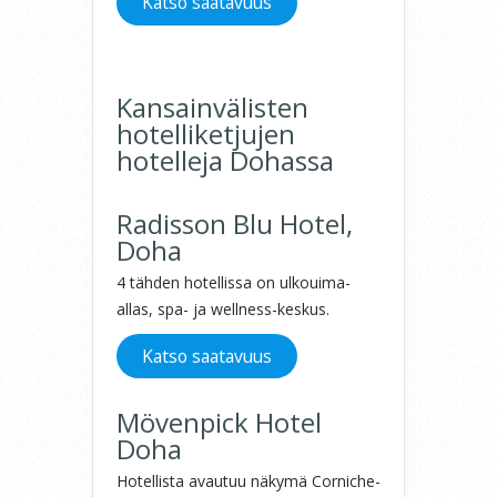
Katso saatavuus
Kansainvälisten
hotelliketjujen
hotelleja Dohassa
Radisson Blu Hotel,
Doha
4 tähden hotellissa on ulkouima-
allas, spa- ja wellness-keskus.
Katso saatavuus
Mövenpick Hotel
Doha
Hotellista avautuu näkymä Corniche-