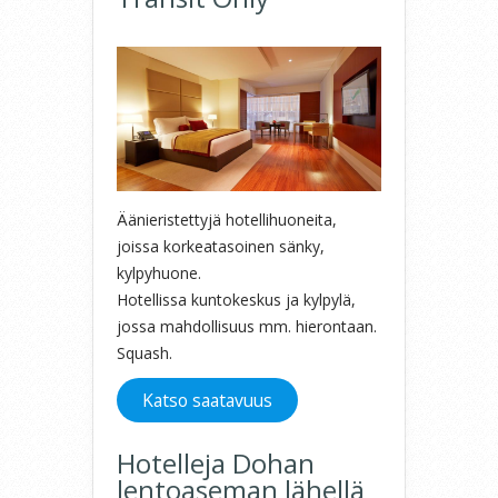
Äänieristettyjä hotellihuoneita,
joissa korkeatasoinen sänky,
kylpyhuone.
Hotellissa kuntokeskus ja kylpylä,
jossa mahdollisuus mm. hierontaan.
Squash.
Katso saatavuus
Hotelleja Dohan
lentoaseman lähellä