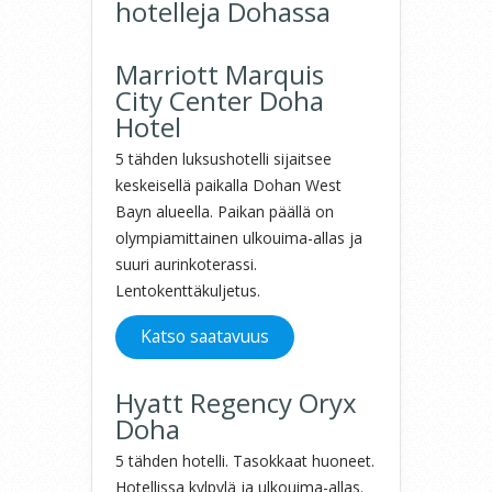
hotelleja Dohassa
Marriott Marquis
City Center Doha
Hotel
5 tähden luksushotelli sijaitsee
keskeisellä paikalla Dohan West
Bayn alueella. Paikan päällä on
olympiamittainen ulkouima-allas ja
suuri aurinkoterassi.
Lentokenttäkuljetus.
Katso saatavuus
Hyatt Regency Oryx
Doha
5 tähden hotelli. Tasokkaat huoneet.
Hotellissa kylpylä ja ulkouima-allas.