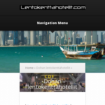
Navigation Menu
Home
»
Dohan lentokenttähotellit
»
Dohan
lentokenttähotellit