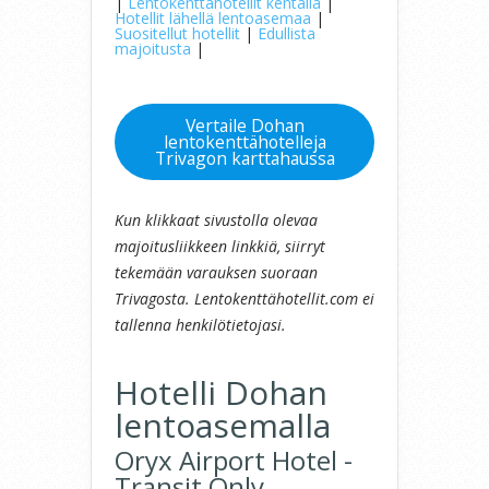
|
Lentokenttähotellit kentällä
|
Hotellit lähellä lentoasemaa
|
Suositellut hotellit
|
Edullista
majoitusta
|
Vertaile Dohan
lentokenttähotelleja
Trivagon karttahaussa
Kun klikkaat sivustolla olevaa
majoitusliikkeen linkkiä, siirryt
tekemään varauksen suoraan
Trivagosta. Lentokenttähotellit.com ei
tallenna henkilötietojasi.
Hotelli Dohan
lentoasemalla
Oryx Airport Hotel -
Transit Only